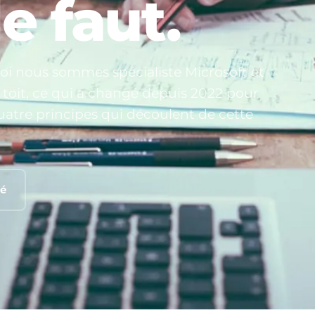
e faut.
uoi nous sommes spécialiste Microsoft et
oit, ce qui a changé depuis 2022 pour
 quatre principes qui découlent de cette
té