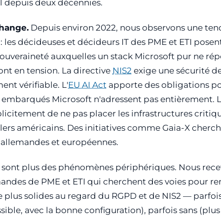
l depuis deux décennies.
hange.
Depuis environ 2022, nous observons une ten
 : les décideuses et décideurs IT des PME et ETI posen
souveraineté auxquelles un stack Microsoft pur ne ré
ont en tension. La directive
NIS2
exige une sécurité d
nt vérifiable. L'
EU AI Act
apporte des obligations po
ls embarqués Microsoft n'adressent pas entièrement. 
citement de ne pas placer les infrastructures critiq
lers américains. Des initiatives comme Gaia-X cherch
d allemandes et européennes.
e sont plus des phénomènes périphériques. Nous rec
ndes de PME et ETI qui cherchent des voies pour re
re plus solides au regard du RGPD et de NIS2 — parfoi
sible, avec la bonne configuration), parfois sans (plus