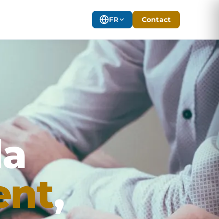
FR
Contact
la
ent
,