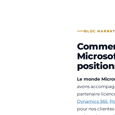
BLOC NARRATI
Comment
Microsof
positio
Le monde Micros
avons accompagné
partenaire licenc
Dynamics 365
,
Po
pour nos clientes