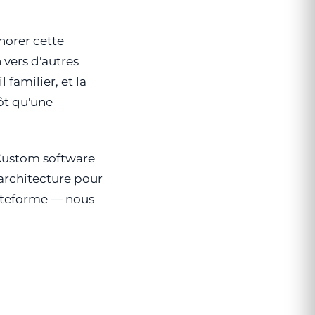
norer cette
 vers d'autres
 familier, et la
ôt qu'une
Custom software
'architecture pour
lateforme — nous