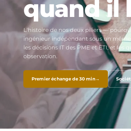
quand il l
L'histoire de nos deux piliers — pourq
ingénieur indépendant sous un même t
les décisions IT des PME et ETI, et les
observation.
Premier échange de 30 min
Socié