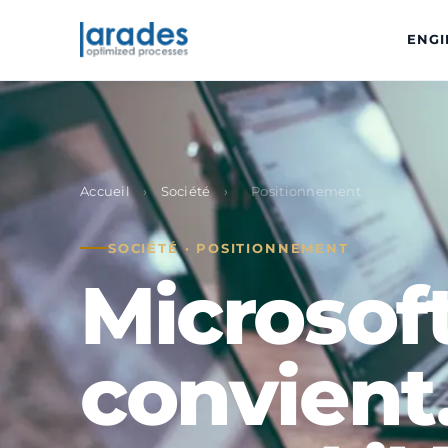
ENGI
Accueil
›
Société
›
Positionnement
SOCIÉTÉ · POSITIONNEMENT
Microsof
convient