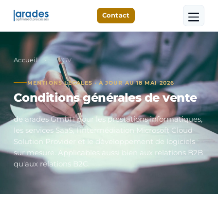
Contact
Accueil
›
CGV
MENTIONS LÉGALES · À JOUR AU 18 MAI 2026
Conditions générales de vente
de arades GmbH pour les prestations informatiques,
les services SaaS, l'intermédiation Microsoft Cloud
Solution Provider et le développement de logiciels
sur mesure. Applicables aussi bien aux relations B2B
qu'aux relations B2C.