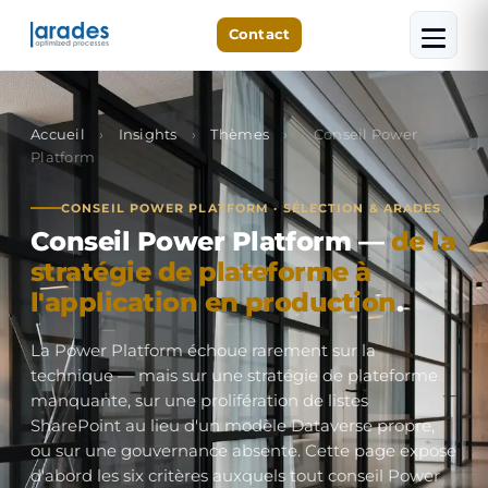
Contact
Accueil
›
Insights
›
Thèmes
›
Conseil Power
Platform
CONSEIL POWER PLATFORM · SÉLECTION & ARADES
Conseil Power Platform —
de la
stratégie de plateforme à
l'application en production
.
La Power Platform échoue rarement sur la
technique — mais sur une stratégie de plateforme
manquante, sur une prolifération de listes
SharePoint au lieu d'un modèle Dataverse propre,
ou sur une gouvernance absente. Cette page expose
d'abord les six critères auxquels tout conseil Power