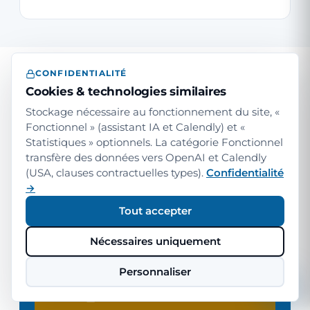
CONFIDENTIALITÉ
Cookies & technologies similaires
30 MIN · GRATUIT · SANS
Stockage nécessaire au fonctionnement du site, «
ENGAGEMENT
Fonctionnel » (assistant IA et Calendly) et «
Premier échange sur votre
Statistiques » optionnels. La catégorie Fonctionnel
conseil Power Platform.
transfère des données vers OpenAI et Calendly
(USA, clauses contractuelles types).
Confidentialité
Racontez-nous vos processus et votre projet.
→
Nous écoutons, classons et donnons une
évaluation honnête — si la Power Platform vous
Tout accepter
convient, quelle classe de licence a du sens et
quel cadre d'investissement réaliste. Si un autre
Nécessaires uniquement
produit convient mieux, nous le disons.
Personnaliser
Prendre rendez-vous