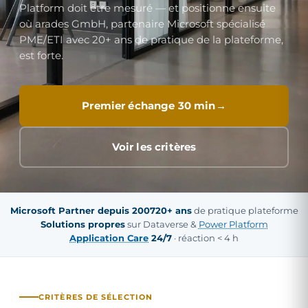
Platform doit être mesuré — et positionne ensuite
où arades GmbH, partenaire Microsoft spécialisé
PME/ETI avec 20+ ans de pratique de la plateforme,
est forte.
Premier échange 30 min
Voir les critères
Microsoft Partner depuis 2007
20+ ans
de pratique plateforme
Solutions propres
sur Dataverse &
Power Platform
Application Care
24/7
· réaction < 4 h
CRITÈRES DE SÉLECTION