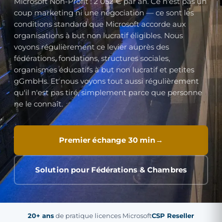
Microsoft Non-Profit : 2 052 € par an. Ce n'est pas un
coup marketing ni une négociation — ce sont les
conditions standard que Microsoft accorde aux
organisations à but non lucratif éligibles. Nous
voyons régulièrement ce levier auprès des
fédérations, fondations, structures sociales,
organismes éducatifs à but non lucratif et petites
gGmbHs. Et nous voyons tout aussi régulièrement
qu'il n'est pas tiré, simplement parce que personne
ne le connaît.
Premier échange 30 min
Solution pour Fédérations & Chambres
20+ ans
de pratique licences Microsoft
CSP Reseller