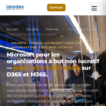
Contact
Accueil
›
Insights
›
Thèmes
›
Microsoft pour les
organisations à but non lucratif
INSIGHTS · THÈMES · MICROSOFT POUR LES
ORGANISATIONS À BUT NON LUCRATIF
Microsoft pour les
organisations à but non lucratif
—
jusqu'à 75 % de remise
sur
D365 et M365.
Chez une fédération de 30 salariés avec laquelle
nous avons récemment échangé, les coûts Microsoft
365 se situaient autour de 8 200 € par an. Après
vérification d'éligibilité et passage aux conditions