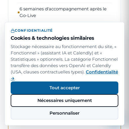
6 semaines d'accompagnement après le
Go-Live
CONFIDENTIALITÉ
Cookies & technologies similaires
Stockage nécessaire au fonctionnement du site, «
Fonctionnel » (assistant IA et Calendly) et «
Statistiques » optionnels. La catégorie Fonctionnel
RÉCURRENT · PAR UTILISATEUR
transfère des données vers OpenAI et Calendly
PRINCIPAL
(USA, clauses contractuelles types).
Confidentialité
→
Licence SaaS
Tout accepter
59 €
HT · par utilisateur principal / mois
Nécessaires uniquement
La licence récurrente pour
Personnaliser
l'application SaaS arades. Important :