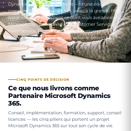
Dynamics 365 pour votre taille — d'une équipe
commerciale de 8 personnes jusqu'à la grande PME.
Nous livrons uniquement ce dont vous avez besoin :
Microsoft Dynamics 365 Sales, Customer Service,
Field Service, Project Opérations, Customer Insights
Journeys et (en complement, selon le besoin ERP)
Business Central.
CINQ POINTS DE DÉCISION
Ce que nous livrons comme
Partenaire Microsoft Dynamics
365.
Conseil, implémentation, formation, support, conseil
licences — les cinq piliers qui portent un projet
Microsoft Dynamics 365 sur tout son cycle de vie.