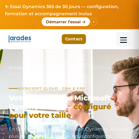
✨ Essai Dynamics 365 de 30 jours — configuration,
formation et accompagnement inclus
×
Démarrer l’essai →
Contact
Accueil
›
Microsoft Cloud
›
Microsoft Dynamics
365
MICROSOFT CLOUD · CRM & ERP
Votre Partenaire Microsoft
Dynamics 365 —
configuré
pour votre taille
.
En tant que Partenaire Microsoft Dynamics 365 avec
plus de 20 ans de pratique, nous configurons