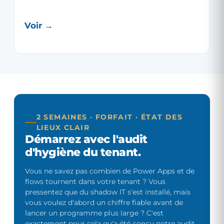
Voir →
2 SEMAINES · FORFAIT · ÉTAT DES
LIEUX CLAIR
Démarrez avec l'audit
d'hygiène du tenant.
Vous ne savez pas combien de Power Apps et de
flows tournent dans votre tenant ? Vous
pressentez que du shadow IT s'est installé, mais
vous voulez d'abord un chiffre fiable avant de
lancer un programme plus large ? C'est
exactement pour cela qu'a été conçu notre audit