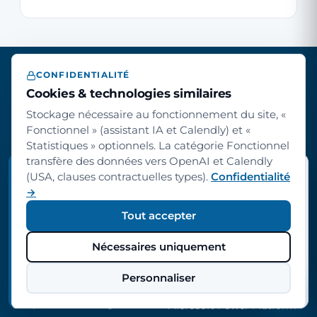
CONFIDENTIALITÉ
Cookies & technologies similaires
Microsoft Partner
Stockage nécessaire au fonctionnement du site, «
Fonctionnel » (assistant IA et Calendly) et «
Statistiques » optionnels. La catégorie Fonctionnel
transfère des données vers OpenAI et Calendly
TIPP · INHALTE FÜR IHRE ROLLE
(USA, clauses contractuelles types).
Confidentialité
Möchten Sie diese Seite auf Ihre Rolle
→
zuschneiden?
GOUVERNANCE
POWER PLATFORM
Tout accepter
Wir können dieselben Inhalte aus Sicht von
Geschäftsführung, Abteilungsleitung oder IT-Leitung
Partenaire Microsoft pour
Vue d'ensemble
zeigen — Sprache, Beispiele und Schwerpunkte
Nécessaires uniquement
les ETI européennes.
angepasst.
Éditeur de logiciels,
devonso.com — outil
fournisseur de licences,
Personnaliser
d'audit
Rolle wählen
Nein, danke
partenaire de formation
et prestataire d'ingénierie.
Microsoft Power Platform