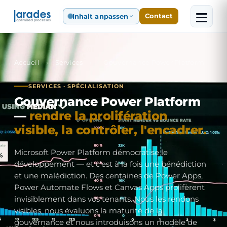
Inhalt anpassen
Contact
Accueil
›
Services
›
Gouvernance Power Platform
SERVICES · SPÉCIALISATION
Gouvernance Power Platform
—
rendre la prolifération
visible, la contrôler, l'encadrer.
Microsoft Power Platform démocratise le
développement — et c'est à la fois une bénédiction
et une malédiction. Des centaines de Power Apps,
Power Automate Flows et Canvas Apps prolifèrent
invisiblement dans vos tenants. Nous les rendons
visibles, nous évaluons la maturité de la
gouvernance et nous introduisons un modèle de