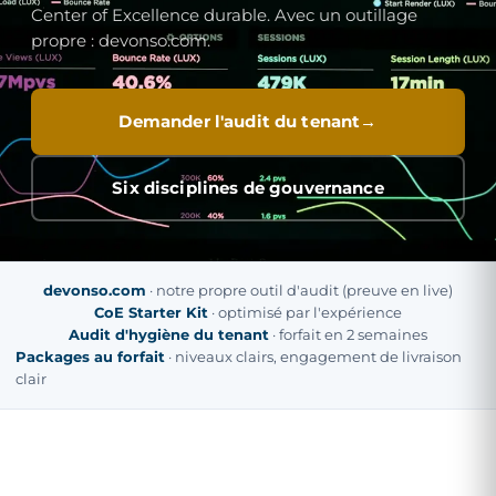
Center of Excellence durable. Avec un outillage
propre : devonso.com.
Demander l'audit du tenant
Six disciplines de gouvernance
devonso.com
· notre propre outil d'audit (preuve en live)
CoE Starter Kit
· optimisé par l'expérience
Audit d'hygiène du tenant
· forfait en 2 semaines
Packages au forfait
· niveaux clairs, engagement de livraison
clair