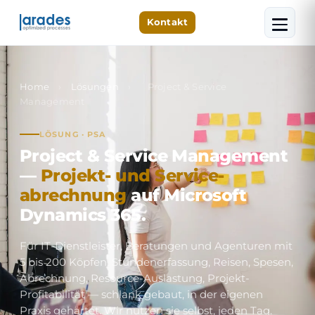
Kontakt
Home
›
Lösungen
›
Project & Service
Management
LÖSUNG · PSA
Project & Service Management
—
Projekt- und Service­
abrechnung
auf Microsoft
Dynamics 365.
Für IT-Dienstleister, Beratungen und Agenturen mit
5 bis 200 Köpfen. Stunden­erfassung, Reisen, Spesen,
Abrechnung, Resource-Auslastung, Projekt-
Profitabilität — schlank gebaut, in der eigenen
Praxis gehärtet. Wir nutzen sie selbst, jeden Tag.