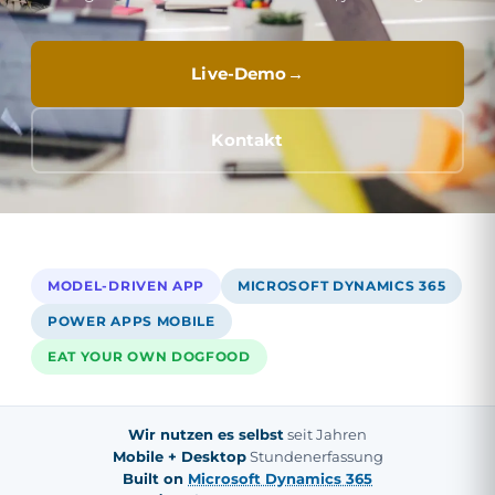
Live-Demo
Kontakt
MODEL-DRIVEN APP
MICROSOFT DYNAMICS 365
POWER APPS MOBILE
EAT YOUR OWN DOGFOOD
Wir nutzen es selbst
seit Jahren
Mobile + Desktop
Stundenerfassung
Built on
Microsoft Dynamics 365