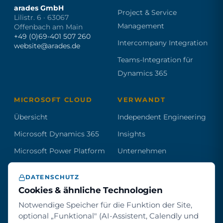
arades GmbH
Project & Service
Lilistr. 6 · 63067
Management
Offenbach am Main
+49 (0)69-401 507 260
Intercompany Integration
website@arades.de
Teams-Integration für
Dynamics 365
MICROSOFT CLOUD
VERWANDT
Übersicht
Independent Engineering
Microsoft Dynamics 365
Insights
Microsoft Power Platform
Unternehmen
AI & Microsoft Copilot
Partner
DATENSCHUTZ
Kontakt
Cookies & ähnliche Technologien
Notwendige Speicher für die Funktion der Site,
optional „Funktional" (AI-Assistent, Calendly und
Werden Sie Partner