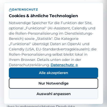
gehört in Microsoft Copilot. Wenn Sie ein
DATENSCHUTZ
eigenes Produkt mit AI-Funktionen
Cookies & ähnliche Technologien
anreichern wollen, wenn Ihre Daten nicht in
Notwendige Speicher für die Funktion der Site,
M365 liegen, wenn Sie offene Modelle (OpenAI
optional „Funktional" (AI-Assistent, Calendly und
direkt, Anthropic, Mistral, lokale LLMs)
die Rollen-Personalisierung im Dienstleistungs-
Bereich) sowie „Statistik". Die Kategorie
integrieren wollen — dann ist Copilot Studio
„Funktional" überträgt Daten an OpenAI und
nicht der natürliche Hebel.
Calendly (USA, EU-Standardvertragsklauseln); die
Rollen-Personalisierung selbst bleibt lokal in
Für diese Szenarien gibt es unsere zweite
Ihrem Browser. Details unten oder in der
Säule:
Datenschutzerklärung.
Open AI Integrations
Datenschutz →
. Plattform-
unabhängige LLM-Integration, RAG-
Alle akzeptieren
Architekturen, Function Calling, Vector-
Nur Notwendige
Stores. Beide Welten greifen ineinander —
viele unserer Kunden nutzen Copilot für die
Auswahl anpassen
Belegschaft und Custom-LLM-Backends für
ihre kundengerichteten Produkte.