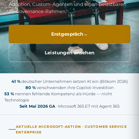
Adoption, Custom-Agenten und einen belastbaren
AI-Governance-Rahmen.
Erstgespräch
Leistungen ansehen
41 %
deutscher Unternehmen setzen KI ein (Bitkom 2026)
80 %
verschwenden ihre Copilot-Investition
53 %
nennen fehlende Kompetenz als Hürde — nicht
Technologie
Seit Mai 2026 GA
· Microsoft 365 E7 mit Agent 365
AKTUELLE MICROSOFT-AKTION · CUSTOMER SERVICE
ENTERPRISE