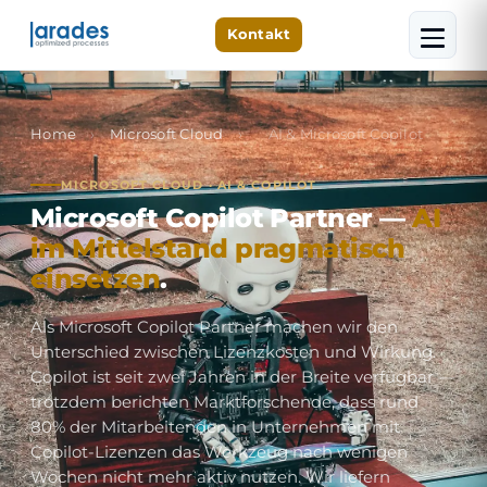
Kontakt
Home
›
Microsoft Cloud
›
AI & Microsoft Copilot
MICROSOFT CLOUD · AI & COPILOT
Microsoft Copilot Partner —
AI
im Mittelstand pragmatisch
einsetzen
.
Als Microsoft Copilot Partner machen wir den
Unterschied zwischen Lizenzkosten und Wirkung.
Copilot ist seit zwei Jahren in der Breite verfügbar —
trotzdem berichten Marktforschende, dass rund
80% der Mitarbeitenden in Unternehmen mit
Copilot-Lizenzen das Werkzeug nach wenigen
Wochen nicht mehr aktiv nutzen. Wir liefern