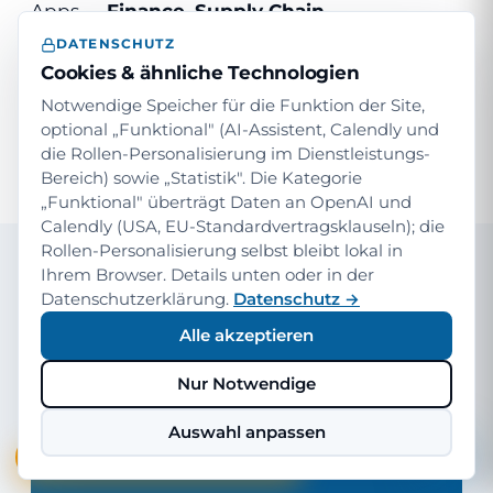
Apps —
Finance, Supply Chain
Management, Commerce, Human
DATENSCHUTZ
Cookies & ähnliche Technologien
Resources, Intelligent Order Management
— finden Sie im
Notwendige Speicher für die Funktion der Site,
Insights-Bereich „Microsoft
optional „Funktional" (AI-Assistent, Calendly und
Dynamics 365 ERP"
.
die Rollen-Personalisierung im Dienstleistungs-
Bereich) sowie „Statistik". Die Kategorie
„Funktional" überträgt Daten an OpenAI und
Calendly (USA, EU-Standardvertragsklauseln); die
Rollen-Personalisierung selbst bleibt lokal in
Ihrem Browser. Details unten oder in der
Datenschutzerklärung.
Datenschutz →
30 MIN ERSTGESPRÄCH
Alle akzeptieren
Welches Modul passt zu Ihrer
Aufgabe?
Nur Notwendige
30 Minuten zum Kennenlernen, Bedarfsklärung,
Auswahl anpassen
ehrliche Einschätzung — auch wenn ein anderer
✨ Dynamics 365 Trial — kostenlos
Partner besser zu Ihnen passt.