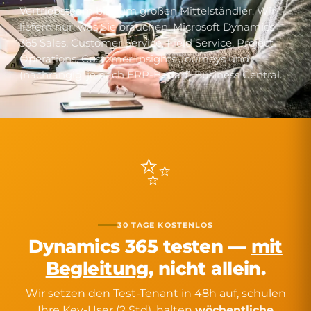
Vertriebsteam bis zum großen Mittelständler. Wir
liefern nur, was Sie brauchen: Microsoft Dynamics
365 Sales, Customer Service, Field Service, Project
Operations, Customer Insights Journeys und
(nachrangig, je nach ERP-Bedarf) Business Central.
✨
30 TAGE KOSTENLOS
Dynamics 365 testen —
mit
Begleitung
, nicht allein.
Wir setzen den Test-Tenant in 48h auf, schulen
Ihre Key-User (2 Std), halten
wöchentliche