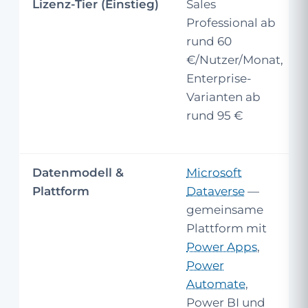
Lizenz-Tier (Einstieg)
Sales
Professional ab
rund 60
€/Nutzer/Monat,
Enterprise-
Varianten ab
rund 95 €
Datenmodell &
Microsoft
Plattform
Dataverse
—
gemeinsame
Plattform mit
Power Apps
,
Power
Automate
,
Power BI und