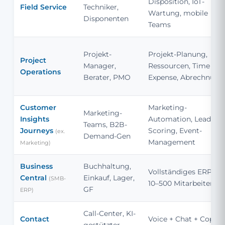
Disposition, IoT-
Field Service
Techniker,
Wartung, mobile
Disponenten
Teams
Projekt-
Projekt-Planung,
Project
Manager,
Ressourcen, Time &
Operations
Berater, PMO
Expense, Abrechnung
Customer
Marketing-
Marketing-
Insights
Automation, Lead-
Teams, B2B-
Journeys
Scoring, Event-
(ex.
Demand-Gen
Management
Marketing)
Business
Buchhaltung,
Vollständiges ERP für
Central
Einkauf, Lager,
(SMB-
10–500 Mitarbeitende
GF
ERP)
Call-Center, KI-
Contact
Voice + Chat + Copilo