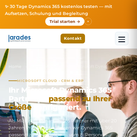
✨ 30 Tage Dynamics 365 kostenlos testen — mit
Aufsetzen, Schulung und Begleitung
×
Trial starten →
Kontakt
Home
›
Microsoft Cloud
›
Microsoft Dynamics 365
MICROSOFT CLOUD · CRM & ERP
Ihr Microsoft Dynamics 365
Partner —
passend zu Ihrer
Größe
konfiguriert.
Als Microsoft Dynamics 365 Partner mit über 20
Jahren Praxis konfigurieren wir Dynamics 365
passend zu Ihrer Größe — vom 8-Personen-