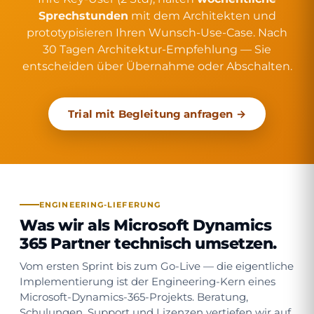
Sprechstunden
mit dem Architekten und
prototypisieren Ihren Wunsch-Use-Case. Nach
30 Tagen Architektur-Empfehlung — Sie
entscheiden über Übernahme oder Abschalten.
Trial mit Begleitung anfragen →
ENGINEERING-LIEFERUNG
Was wir als Microsoft Dynamics
365 Partner technisch umsetzen.
Vom ersten Sprint bis zum Go-Live — die eigentliche
Implementierung ist der Engineering-Kern eines
Microsoft-Dynamics-365-Projekts. Beratung,
Schulungen, Support und Lizenzen vertiefen wir auf