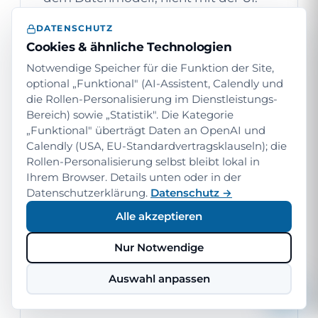
Standard-Tabellen-Nutzung, saubere
DATENSCHUTZ
Beziehungs-Architektur,
Cookies & ähnliche Technologien
Granularitäts-Mapping zwischen
Notwendige Speicher für die Funktion der Site,
Modulen. Eigene Lösungen, die wir
optional „Funktional" (AI-Assistent, Calendly und
bauen, integrieren sich in das
die Rollen-Personalisierung im Dienstleistungs-
vorhandene Dataverse-Schema —
Bereich) sowie „Statistik". Die Kategorie
„Funktional" überträgt Daten an OpenAI und
nicht daneben.
Calendly (USA, EU-Standardvertragsklauseln); die
Rollen-Personalisierung selbst bleibt lokal in
Ihrem Browser. Details unten oder in der
Datenschutzerklärung.
Datenschutz →
Alle akzeptieren
02
Nur Notwendige
Drei eigene Lösungen
Auswahl anpassen
im produktiven Einsatz