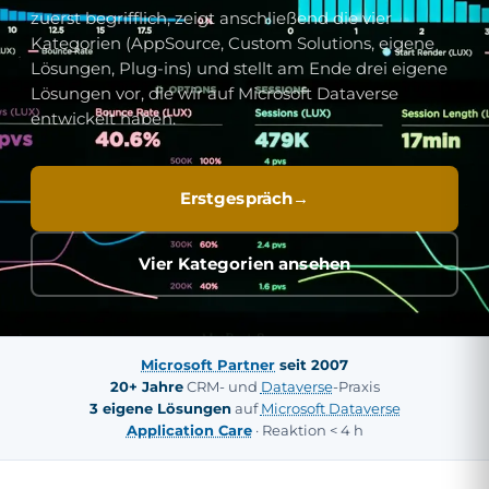
zuerst begrifflich, zeigt anschließend die vier
Kategorien (AppSource, Custom Solutions, eigene
Lösungen, Plug-ins) und stellt am Ende drei eigene
Lösungen vor, die wir auf Microsoft Dataverse
entwickelt haben.
Erstgespräch
Vier Kategorien ansehen
Microsoft Partner
seit 2007
20+ Jahre
CRM- und
Dataverse
-Praxis
3 eigene Lösungen
auf
Microsoft Dataverse
Application Care
· Reaktion < 4 h