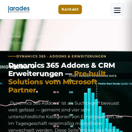
Kontakt
Home
›
Insights
›
Themen
›
Microsoft Dynamics
365 Addons
DYNAMICS 365 · ADDONS & ERWEITERUNGEN
Dynamics 365 Addons & CRM
Erweiterungen —
Pre-built
Solutions vom Microsoft
Partner
.
„Dynamics 365 Addons" ist als Suchbegriff bewusst
weit gefasst — gemeint sind vier sehr
unterschiedliche Kategorien von Erweiterungen, die
im Tagesgeschäft regelmäßig miteinander
verwechselt werden. Diese Seite ordnet das Feld