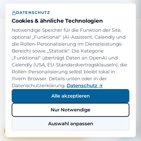
DATENSCHUTZ
Cookies & ähnliche Technologien
Notwendige Speicher für die Funktion der Site,
GEFÜHRTER EVALUATION-SPRINT · DREI FESTPREIS-
optional „Funktional" (AI-Assistent, Calendly und
PAKETE
die Rollen-Personalisierung im Dienstleistungs-
Wenn der Trial nicht ausreicht —
Bereich) sowie „Statistik". Die Kategorie
drei strukturierte Bewertungs-
„Funktional" überträgt Daten an OpenAI und
Pakete.
Calendly (USA, EU-Standardvertragsklauseln); die
Rollen-Personalisierung selbst bleibt lokal in
Wir liefern den geführten Evaluation-Sprint in drei
Ihrem Browser. Details unten oder in der
klar abgegrenzten Festpreis-Paketen. Sie wählen
Datenschutzerklärung.
Datenschutz →
das Format passend zu Reife, Investitions-Volumen
Alle akzeptieren
und Komplexität.
Nur Notwendige
PAKET 1 · DISCOVERY-SPIKE
Auswahl anpassen
2 Tage · Architektur-Skizze
✨ Dynamics 365 Trial — kostenlos