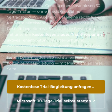
Marketing, Business Central) einen kostenlosen 30-
Tage-Trial an — ohne Kreditkarte, ohne
Vertragsbindung. Aber ein Trial alleine reicht für eine
fundierte Mittelstands-Entscheidung nicht aus.
Deshalb begleiten wir Sie durch die Bewertung —
mit unserem
kostenlosen arades-Trial-Programm
:
aktives Tenant-Setup, Key-User-Schulung,
wöchentliche Architekten-Sprechstunde und eine
schriftliche Architektur-Empfehlung inklusive. Sie
testen Dynamics 365 also nicht allein, sondern
kostenlos mit Begleitung — mit Praktikern an Ihrer
Seite.
Kostenlose Trial-Begleitung anfragen
Microsoft 30-Tage-Trial selbst starten ↗