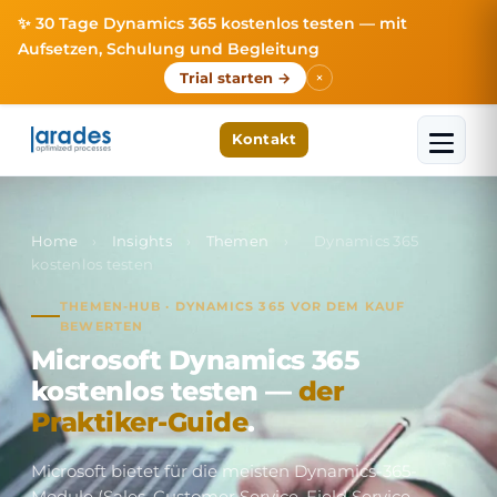
✨ 30 Tage Dynamics 365 kostenlos testen — mit
Aufsetzen, Schulung und Begleitung
×
Trial starten →
Kontakt
Home
›
Insights
›
Themen
›
Dynamics 365
kostenlos testen
THEMEN-HUB · DYNAMICS 365 VOR DEM KAUF
BEWERTEN
Microsoft Dynamics 365
kostenlos testen —
der
Praktiker-Guide
.
Microsoft bietet für die meisten Dynamics-365-
Module (Sales, Customer Service, Field Service,