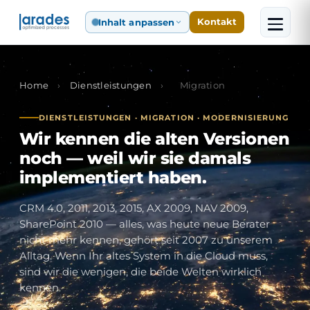
Inhalt anpassen
Kontakt
Home
›
Dienstleistungen
›
Migration
DIENSTLEISTUNGEN · MIGRATION · MODERNISIERUNG
Wir kennen die alten Versionen
noch — weil wir sie damals
implementiert haben.
CRM 4.0, 2011, 2013, 2015, AX 2009, NAV 2009,
SharePoint 2010 — alles, was heute neue Berater
nicht mehr kennen, gehört seit 2007 zu unserem
Alltag. Wenn Ihr altes System in die Cloud muss,
sind wir die wenigen, die beide Welten wirklich
kennen.