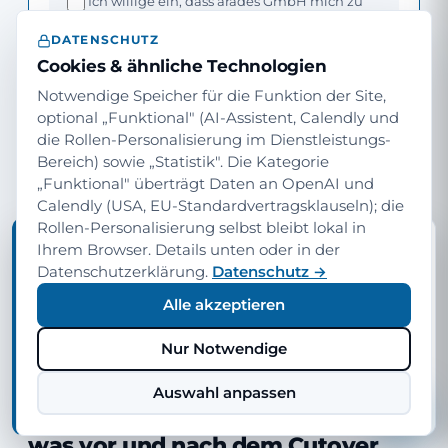
Ich willige ein, dass arades GmbH mich zu
diesem Whitepaper und zu Migration
DATENSCHUTZ
kontaktieren darf. Widerruf jederzeit
möglich.
Datenschutz
Cookies & ähnliche Technologien
Ja, ich möchte zusätzlich gelegentlich E-
Notwendige Speicher für die Funktion der Site,
Mails zu relevanten Themen erhalten —
optional „Funktional" (AI-Assistent, Calendly und
Microsoft-Updates, Praxis-Insights und neue
die Rollen-Personalisierung im Dienstleistungs-
arades-Inhalte. Diese Einwilligung kann ich
Bereich) sowie „Statistik". Die Kategorie
jederzeit widerrufen (Link in jeder E-Mail).
„Funktional" überträgt Daten an OpenAI und
Calendly (USA, EU-Standardvertragsklauseln); die
Whitepaper anfordern
Rollen-Personalisierung selbst bleibt lokal in
TIPP · INHALTE FÜR IHRE ROLLE
Ihrem Browser. Details unten oder in der
Möchten Sie diese Seite auf Ihre Rolle
Datenschutzerklärung.
Datenschutz →
zuschneiden?
Alle akzeptieren
Wir können dieselben Inhalte aus Sicht von
Geschäftsführung, Abteilungsleitung oder IT-Leitung
zeigen — Sprache, Beispiele und Schwerpunkte
Nur Notwendige
angepasst.
VERWANDTE DIENSTLEISTUNGEN
Auswahl anpassen
Rolle wählen
Nein, danke
Migration hat Nachbar-Themen —
was vor und nach dem Cutover