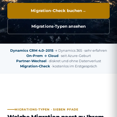
Migration-Check buchen
Migrations-Typen ansehen
Dynamics CRM 4.0–2015
→ Dynamics 365 · sehr erfahren
On-Prem → Cloud
· seit Azure-Geburt
Partner-Wechsel
· diskret und ohne Datenverlust
Migration-Check
· kostenlos im Erstgespräch
MIGRATIONS-TYPEN · SIEBEN PFADE