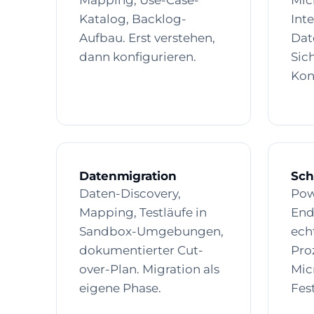
Mapping, Use-Case-
Mic
Katalog, Backlog-
Int
Aufbau. Erst verstehen,
Dat
dann konfigurieren.
Sic
Kon
Datenmigration
Sch
Daten-Discovery,
Pow
Mapping, Testläufe in
End
Sandbox-Umgebungen,
ech
dokumentierter Cut-
Pro
over-Plan. Migration als
Mic
eigene Phase.
Fes