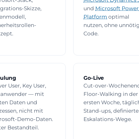
rosoft-Stack,
Microsoft Dynamics 
egrations-Skizze,
und
Microsoft Power
enmodell,
Platform
optimal
herheitsrollen-
nutzen, ohne unnöti
zept.
Code.
ulung
Go-Live
er User, Key User,
Cut-over-Wochenen
anwender — mit
Floor-Walking in der
ten Daten und
ersten Woche, täglic
zessen, nicht mit
Stand-ups, definierte
rosoft-Demo-Daten.
Eskalations-Wege.
ter Bestandteil.