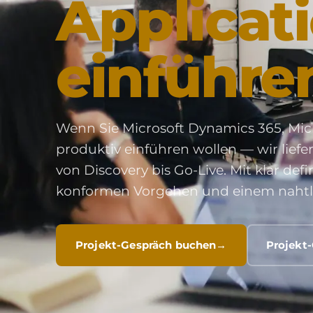
Applicat
einführe
Wenn Sie Microsoft Dynamics 365, Mic
produktiv einführen wollen — wir lie
von Discovery bis Go-Live. Mit klar de
konformen Vorgehen und einem nahtlo
Projekt-Gespräch buchen
Projekt