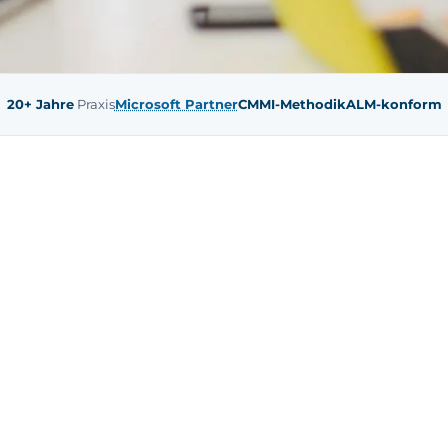
20+ Jahre
Praxis
Microsoft Partner
CMMI-Methodik
ALM-konform