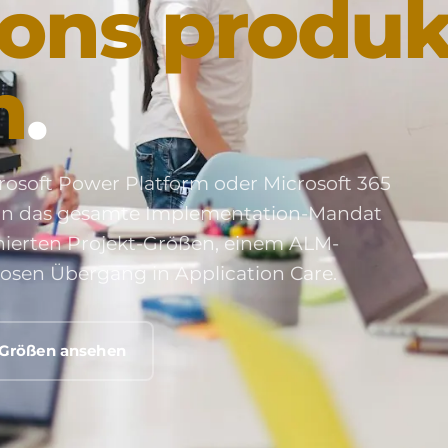
ions produk
n
.
rosoft Power Platform oder Microsoft 365
fern das gesamte Implementation-Mandat
finierten Projekt-Größen, einem ALM-
sen Übergang in Application Care.
-Größen ansehen