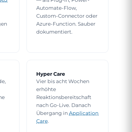
365
— als Plug-in, Power-
Automate-Flow,
Custom-Connector oder
gen
Azure-Function. Sauber
dokumentiert.
Hyper Care
de,
Vier bis acht Wochen
erhöhte
he
Reaktionsbereitschaft
nach Go-Live. Danach
Übergang in
Application
Care
.