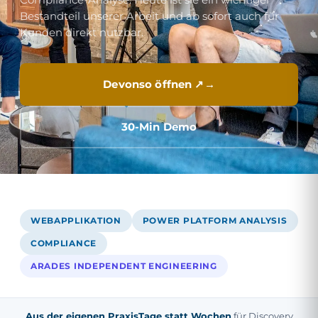
Bestandteil unserer Arbeit und ab sofort auch für
Kunden direkt nutzbar.
Devonso öffnen ↗
30-Min Demo
WEBAPPLIKATION
POWER PLATFORM ANALYSIS
COMPLIANCE
ARADES INDEPENDENT ENGINEERING
Aus der eigenen Praxis
Tage statt Wochen
für Discovery