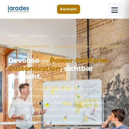
Kontakt
Home
›
Lösungen
›
Devonso
ARADES PRODUKT · WEBAPPLIKATION · INDEPENDENT
ENGINEERING
Devonso —
Power-Platform-
Customization
, sichtbar
gemacht.
Devonso ist unsere Webapplikation zur
systematischen Analyse von Customization in
bestehenden Power-Platform-Umgebungen. Wir
haben sie selbst gebaut, weil wir den Bedarf in
unserer eigenen Beratungs-Praxis hatten — für
Support-Beschleunigung, Projekt-Übernahme und
Compliance-Analyse. Heute ist sie ein wichtiger