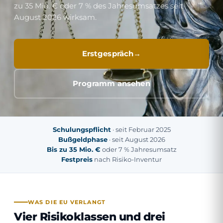
zu 35 Mio. € oder 7 % des Jahresumsatzes seit
August 2026 wirksam.
Erstgespräch
Programm ansehen
Schulungspflicht
· seit Februar 2025
Bußgeldphase
· seit August 2026
Bis zu 35 Mio. €
oder 7 % Jahresumsatz
Festpreis
nach Risiko-Inventur
WAS DIE EU VERLANGT
Vier Risikoklassen und drei