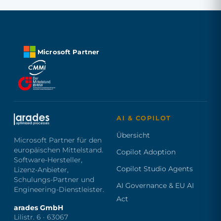
Microsoft Partner
AI & COPILOT
Übersicht
Microsoft Partner für den
europäischen Mittelstand.
Copilot Adoption
Software-Hersteller,
Copilot Studio Agents
Lizenz-Anbieter,
Schulungs-Partner und
AI Governance & EU AI
Engineering-Dienstleister.
Act
arades GmbH
Lilistr. 6 · 63067