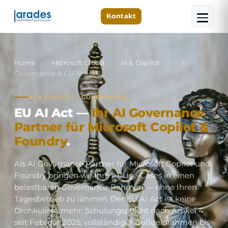
Kontakt
Home
›
Microsoft Cloud
›
AI & Copilot
›
AI
Governance & EU AI Act
AI & COPILOT · GOVERNANCE
EU AI Act —
Ihr AI Governance
Partner für Microsoft Copilot &
Foundry
.
Als AI Governance Partner für Microsoft Copilot und
Foundry bringen wir Ihre AI-Use-Cases in einen
belastbaren Governance-Rahmen — ohne Ihren
Tagesbetrieb zu lähmen. Der EU AI Act ist keine
Drohkulisse mehr: Schulungspflicht nach Artikel 4
seit Februar 2025, vollständiger Bußgeldrahmen bis