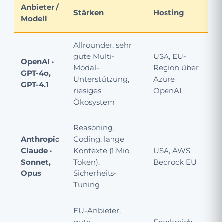
Anbieter /
Stärken
Hosting
P
Modell
Allrounder, sehr
gute Multi-
USA, EU-
OpenAI ·
ab
Modal-
Region über
GPT-4o,
M
Unterstützung,
Azure
GPT-4.1
T
riesiges
OpenAI
Ökosystem
Reasoning,
Anthropic
Coding, lange
Claude ·
Kontexte (1 Mio.
USA, AWS
ab
Sonnet,
Token),
Bedrock EU
I
Opus
Sicherheits-
Tuning
EU-Anbieter,