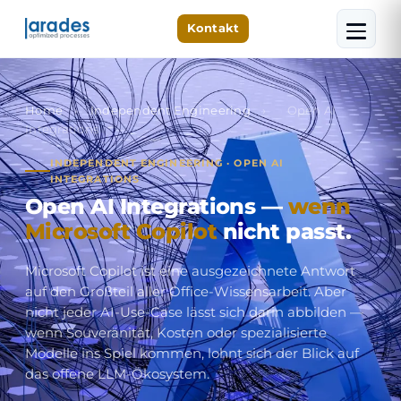
Kontakt
Home
›
Independent Engineering
›
Open AI
Integrations
INDEPENDENT ENGINEERING · OPEN AI
INTEGRATIONS
Open AI Integrations —
wenn
Microsoft Copilot
nicht passt.
Microsoft Copilot ist eine ausgezeichnete Antwort
auf den Großteil aller Office-Wissensarbeit. Aber
nicht jeder AI-Use-Case lässt sich darin abbilden —
wenn Souveränität, Kosten oder spezialisierte
Modelle ins Spiel kommen, lohnt sich der Blick auf
das offene LLM-Ökosystem.