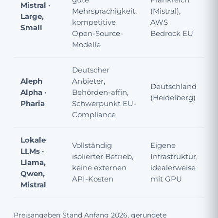
gute
Frankreich
Mistral ·
ab
Mehrsprachigkeit,
(Mistral),
Large,
M
kompetitive
AWS
Small
T
Open-Source-
Bedrock EU
Modelle
Deutscher
Aleph
Anbieter,
Deutschland
in
Alpha ·
Behörden-affin,
(Heidelberg)
l
Pharia
Schwerpunkt EU-
Compliance
Lokale
N
Vollständig
Eigene
LLMs ·
K
isolierter Betrieb,
Infrastruktur,
Llama,
8
keine externen
idealerweise
Qwen,
M
API-Kosten
mit GPU
Mistral
G
Preisangaben Stand Anfang 2026, gerundete