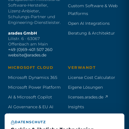
Software-Hersteller,
Custom Software & Web
Lizenz-Anbieter,
Platforms
Schulungs-Partner und
Engineering-Dienstleister.
Open AI Integrations
Beratung & Architektur
arades GmbH
Lilistr. 6 · 63067
Offenbach am Main
+49 (0)69-401 507 260
website@arades.de
MICROSOFT CLOUD
VERWANDT
Microsoft Dynamics 365
License Cost Calculator
Microsoft Power Platform
Eigene Lösungen
AI & Microsoft Copilot
licenses.arades.de ↗
AI Governance & EU AI
Insights
Act
Partner
DATENSCHUTZ
Kontakt