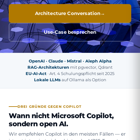
Architecture Conversation
Use-Case besprechen
OpenAI · Claude · Mistral · Aleph Alpha
RAG-Architekturen
mit pgvector, Qdrant
EU-AI-Act
· Art. 4 Schulungspflicht seit 2025
Lokale LLMs
auf Ollama als Option
DREI GRÜNDE GEGEN COPILOT
Wann nicht Microsoft Copilot,
sondern open AI.
Wir empfehlen Copilot in den meisten Fällen — er