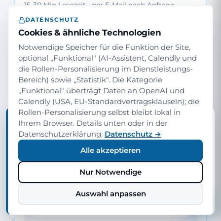
15-30 Min Lesezeit · per E-Mail nach Anfrage
DATENSCHUTZ
Methodik, Vergleichs-Daten,
Cookies & ähnliche Technologien
Empfehlungs-Rahmen — Material zur
Notwendige Speicher für die Funktion der Site,
optional „Funktional" (AI-Assistent, Calendly und
internen Argumentation gegenüber
die Rollen-Personalisierung im Dienstleistungs-
Stakeholdern.
Bereich) sowie „Statistik". Die Kategorie
„Funktional" überträgt Daten an OpenAI und
Calendly (USA, EU-Standardvertragsklauseln); die
Rollen-Personalisierung selbst bleibt lokal in
TIPP · INHALTE FÜR IHRE ROLLE
Ihrem Browser. Details unten oder in der
Möchten Sie diese Seite auf Ihre Rolle
Datenschutzerklärung.
Datenschutz →
zuschneiden?
Alle akzeptieren
Wir können dieselben Inhalte aus Sicht von
Geschäftsführung, Abteilungsleitung oder IT-Leitung
zeigen — Sprache, Beispiele und Schwerpunkte
Nur Notwendige
angepasst.

Auswahl anpassen
Rolle wählen
Nein, danke