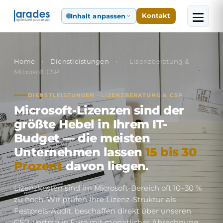
Inhalt anpassen
Kontakt
Home
›
Dienstleistungen
›
Lizenzberatung &
Microsoft CSP
DIENSTLEISTUNGEN · LIZENZBERATUNG & CSP
Microsoft-Lizenzen sind der
größte Hebel in Ihrem IT-
Budget — die meisten
Unternehmen lassen
15 bis 30
Prozent
davon liegen.
Lizenzkosten sind im Microsoft-Bereich oft 10–30 %
zu hoch. Wir prüfen Ihre Lizenz-Struktur als
Festpreis-Audit, beschaffen direkt über unseren
CSP-Vertrag in Euro mit monatlicher Abrechnung,