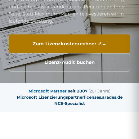
und bleiben als laufende Lizenz-Beratung an Ihrer
Seite. Statt Maximum-Margen reinvestieren wir in
laufende Beratung.
Zum Lizenzkostenrechner ↗
Lizenz-Audit buchen
Microsoft Partner
seit 2007
(20+ Jahre)
Microsoft Lizenzierungspartner
licenses.arades.de
NCE-Spezialist