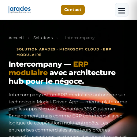
Contact
Accueil
›
Solutions
›
Intercompany
SOLUTION ARADES · MICROSOFT CLOUD · ERP
MODULAIRE
Intercompany —
ERP
modulaire
avec architecture
hub pour le négoce.
Intercompany est un ERP modulaire autonome sur
technologie Model-Driven App — même plateforme
que les apps Microsoft Dynamics 365 Customer
Engagement, mais comme ERP commercial avec
logique de coopération multi-entrepôts. Les
entreprises commerciales avec leurs propres
entrepôts coopèrent, partagent des vues de stock et