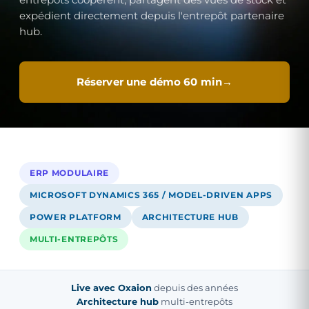
expédient directement depuis l'entrepôt partenaire
hub.
Réserver une démo 60 min
ERP MODULAIRE
MICROSOFT DYNAMICS 365 / MODEL-DRIVEN APPS
POWER PLATFORM
ARCHITECTURE HUB
MULTI-ENTREPÔTS
Live avec Oxaion
depuis des années
Architecture hub
multi-entrepôts