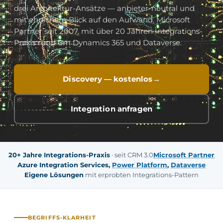
drei Architektur-Ansätze — anbieter-neutral und
mit ehrlichem Blick auf den Aufwand. Microsoft
Partner seit 2007, mit über 20 Jahren Integrations-
Praxis rund um Dynamics 365 und Dataverse.
Discovery — kostenlos
Integration anfragen
20+ Jahre Integrations-Praxis
· seit CRM 3.0
Microsoft Partner
Azure Integration Services,
Power Platform
,
Dataverse
Eigene Lösungen
mit erprobten Integrations-Pattern
BEGRIFFS-KLARHEIT