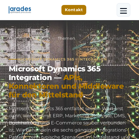
Kontakt
Home
›
Insights
›
Themen
›
Microsoft Dynamics
365 Integration
MICROSOFT DYNAMICS 365 · INTEGRATION
Microsoft Dynamics 365
Integration —
APIs,
Konnektoren und Middleware
für den Mittelstand
.
Microsoft Dynamics 365 entfaltet seinen Wert erst
dann, wenn es mit ERP, Marketing, Telefonie, DMS,
Buchhaltung und E-Commerce sauber verbunden
ist. Wir behandeln die sechs gängigen Integrations-
Pattern, zehn typische Szenarien im Mittelstand und