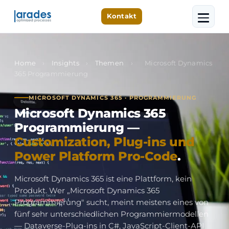
Kontakt
Home
›
Insights
›
Themen
›
Microsoft Dynamics
365 Programmierung
MICROSOFT DYNAMICS 365 · PROGRAMMIERUNG
Microsoft Dynamics 365
Programmierung —
Customization, Plug-ins und
Power Platform Pro-Code
.
Microsoft Dynamics 365 ist eine Plattform, kein
Produkt. Wer „Microsoft Dynamics 365
Programmierung" sucht, meint meistens eines von
fünf sehr unterschiedlichen Programmiermodellen
— Dataverse-Plug-ins in C#, JavaScript-Client-API