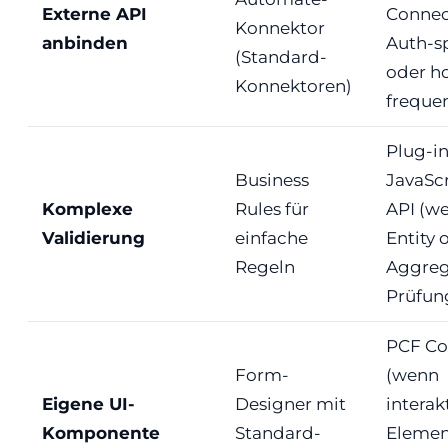
Externe API
Connec
Konnektor
anbinden
Auth-sp
(Standard-
oder h
Konnektoren)
freque
Plug-i
Business
JavaScr
Komplexe
Rules für
API (w
Validierung
einfache
Entity 
Regeln
Aggreg
Prüfun
PCF Co
Form-
(wenn
Eigene UI-
Designer mit
interak
Komponente
Standard-
Elemen