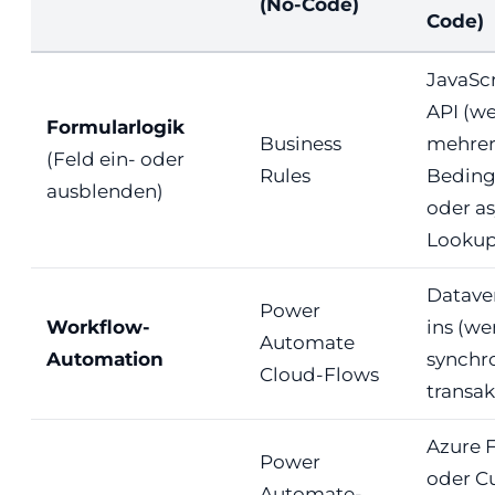
(No-Code)
Code)
JavaScr
API (w
Formularlogik
Business
mehre
(Feld ein- oder
Rules
Bedin
ausblenden)
oder a
Lookup
Datave
Power
Workflow-
ins (w
Automate
Automation
synchr
Cloud-Flows
transak
Azure 
Power
oder C
Automate-