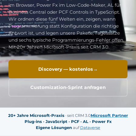
im Browser, Power Fx im Low-Code-Maker, AL für
Business Central oder PCF Controls in TypeScript.
Wir ordnen diese fünf Welten ein, zeigen, wann
Programmierung statt Konfiguration die richtige
Antwort ist, und legen unsere Pakete, Tagessätze
und sechs typische Programmierungs-Fehler offen.
Mit 20+ Jahren Microsoft-Praxis seit CRM 3.0.
Discovery — kostenlos
Customization-Sprint anfragen
20+ Jahre Microsoft-Praxis
· seit CRM 3.0
Microsoft Partner
Plug-ins · JavaScript · PCF · AL · Power Fx
Eigene Lösungen
auf
Dataverse