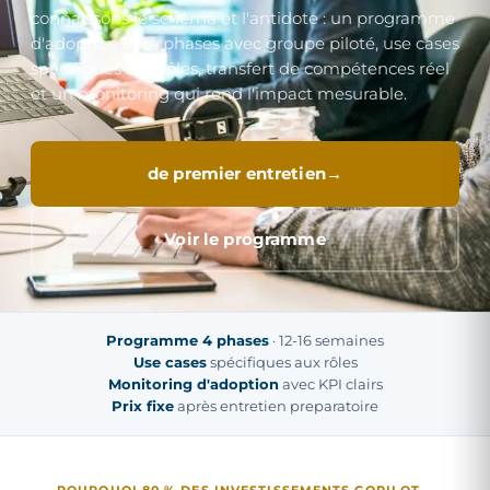
connaissons le schema et l'antidote : un programme
d'adoption en 4 phases avec groupe piloté, use cases
spécifiques aux rôles, transfert de compétences réel
et un monitoring qui rend l'impact mesurable.
de premier entretien
Voir le programme
Programme 4 phases
· 12-16 semaines
Use cases
spécifiques aux rôles
Monitoring d'adoption
avec KPI clairs
Prix fixe
après entretien preparatoire