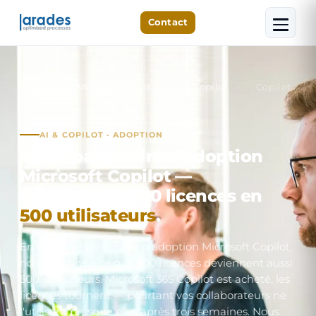
Contact
Accueil
›
Microsoft Cloud
›
AI & Copilot
›
Copilot
Adoption
AI & COPILOT · ADOPTION
Votre partenaire d'adoption
Microsoft Copilot —
transformer 500 licences en
500 utilisateurs
.
En tant que partenaire d'adoption Microsoft Copilot,
nous veillons à ce que 500 licences deviennent aussi
500 utilisateurs. Microsoft 365 Copilot est acheté, les
licences tournent — pourtant vos collaborateurs ne
l'utilisent presque plus après trois semaines. Nous