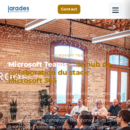
Contact
Accueil
›
Microsoft Cloud
›
Microsoft 365
›
Microsoft Teams
MICROSOFT 365 · MICROSOFT TEAMS
Microsoft Teams —
le hub de
collaboration du stack
Microsoft 365
.
Chat, réunions, téléphonie, applications — et pour de
nombreuses PME le veritable front-end de travail.
Nous licencions de maniere précise (plan M365,
Essentials, Premium, Phone, Frontline F1/F3),
implementons la connexion téléphonique via Direct
Routing ou Operator Connect, intégrons Teams avec