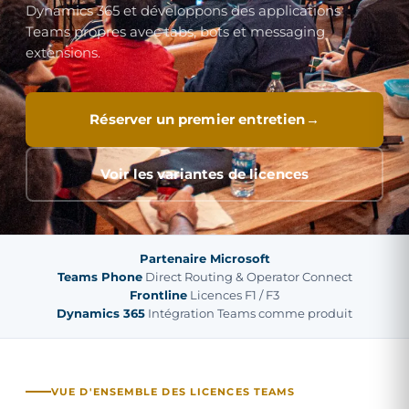
Dynamics 365 et développons des applications
Teams propres avec tabs, bots et messaging
extensions.
Réserver un premier entretien
Voir les variantes de licences
Partenaire Microsoft
Teams Phone
Direct Routing & Operator Connect
Frontline
Licences F1 / F3
Dynamics 365
Intégration Teams comme produit
VUE D'ENSEMBLE DES LICENCES TEAMS