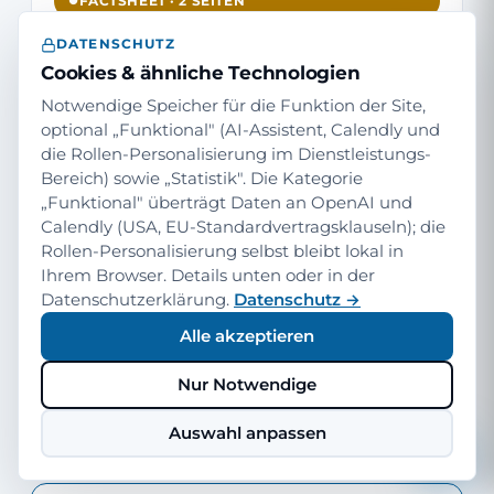
FACTSHEET · 2 SEITEN
Microsoft Sofort-Support
DATENSCHUTZ
Cookies & ähnliche Technologien
Factsheet
Notwendige Speicher für die Funktion der Site,
3-5 Min Lesezeit · Direkter Download · ohne
optional „Funktional" (AI-Assistent, Calendly und
Formular
die Rollen-Personalisierung im Dienstleistungs-
Bereich) sowie „Statistik". Die Kategorie
„Funktional" überträgt Daten an OpenAI und
Kompakte Übersicht: Leistungsumfang,
Calendly (USA, EU-Standardvertragsklauseln); die
Kennzahlen, Pricing-Modell, Ablauf —
Rollen-Personalisierung selbst bleibt lokal in
ideal zum Weiterleiten an CFO, Einkauf
Ihrem Browser. Details unten oder in der
oder Fachbereich.
Datenschutzerklärung.
Datenschutz →
Alle akzeptieren
Nur Notwendige
Factsheet herunterladen (PDF)
Auswahl anpassen