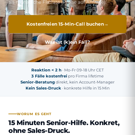
als monatliche Flatrate (Preise auf Anfrage).
Kostenfreien 15-Min-Call buchen
Was ist (k)ein Fall?
Reaktion < 2 h
· Mo-Fr 09-18 Uhr CET
3 Fälle kostenfrei
pro Firma lifetime
Senior-Beratung
direkt, kein Account-Manager
Kein Sales-Druck
· konkrete Hilfe in 15 Min
WORUM ES GEHT
15 Minuten Senior-Hilfe.
Konkret,
ohne Sales-Druck.