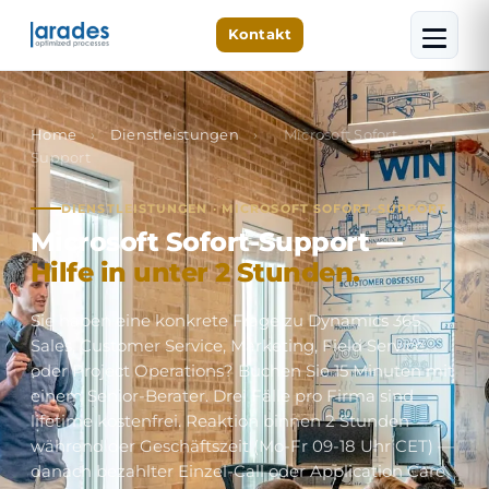
Kontakt
Home
›
Dienstleistungen
›
Microsoft Sofort-
Support
DIENSTLEISTUNGEN · MICROSOFT SOFORT-SUPPORT
Microsoft Sofort-Support —
Hilfe in unter 2 Stunden.
Sie haben eine konkrete Frage zu Dynamics 365
Sales, Customer Service, Marketing, Field Service
oder Project Operations? Buchen Sie 15 Minuten mit
einem Senior-Berater. Drei Fälle pro Firma sind
lifetime kostenfrei. Reaktion binnen 2 Stunden
während der Geschäftszeit (Mo-Fr 09-18 Uhr CET) —
danach bezahlter Einzel-Call oder Application Care