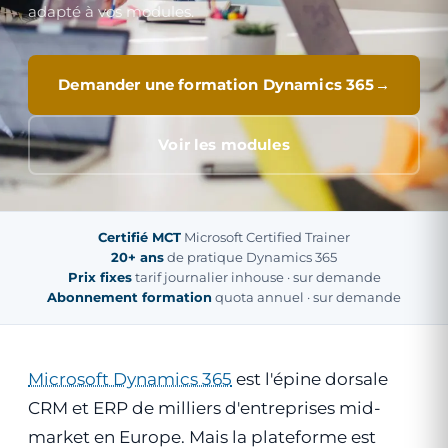
adapté à vos modules.
Demander une formation Dynamics 365
Voir les modules
Certifié MCT
Microsoft Certified Trainer
20+ ans
de pratique Dynamics 365
Prix fixes
tarif journalier inhouse · sur demande
Abonnement formation
quota annuel · sur demande
Microsoft Dynamics 365
est l'épine dorsale
CRM et ERP de milliers d'entreprises mid-
market en Europe. Mais la plateforme est