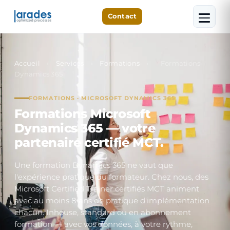
Contact
Accueil
›
Services
›
Formations
›
Formations
Dynamics 365
FORMATIONS · MICROSOFT DYNAMICS 365
Formations Microsoft
Dynamics 365 — votre
partenaire certifié MCT.
Une formation Dynamics 365 ne vaut que
l'expérience pratique du formateur. Chez nous, des
Microsoft Certified Trainer certifiés MCT animent
avec au moins 8 ans de pratique d'implémentation
chacun. Inhouse, standard ou en abonnement
formation — avec vos données, à votre rythme,