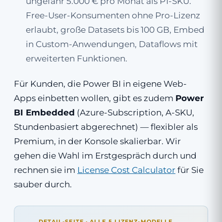
ungefähr 5.000 € pro Monat als P1-SKU.
Free-User-Konsumenten ohne Pro-Lizenz
erlaubt, große Datasets bis 100 GB, Embed
in Custom-Anwendungen, Dataflows mit
erweiterten Funktionen.
Für Kunden, die Power BI in eigene Web-
Apps einbetten wollen, gibt es zudem
Power
BI Embedded
(Azure-Subscription, A-SKU,
Stunden­basiert abgerechnet) — flexibler als
Premium, in der Konsole skalierbar. Wir
gehen die Wahl im Erstgespräch durch und
rechnen sie im
License Cost Calculator
für Sie
sauber durch.
DETAIL-SEITE · ALLE 5 LIZENZ-MODELLE