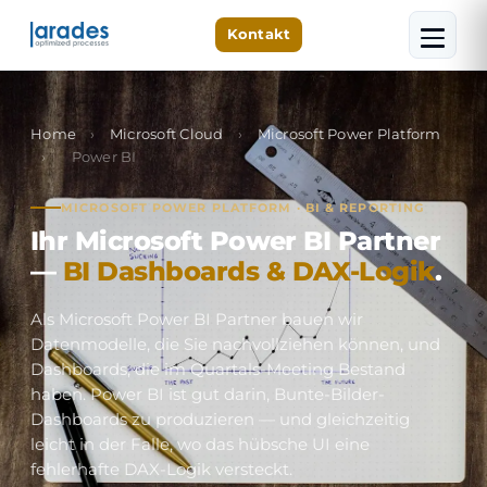
Kontakt
Home
›
Microsoft Cloud
›
Microsoft Power Platform
›
Power BI
MICROSOFT POWER PLATFORM · BI & REPORTING
Ihr Microsoft Power BI Partner
—
BI Dashboards & DAX-Logik
.
Als Microsoft Power BI Partner bauen wir
Datenmodelle, die Sie nachvollziehen können, und
Dashboards, die im Quartals-Meeting Bestand
haben. Power BI ist gut darin, Bunte-Bilder-
Dashboards zu produzieren — und gleichzeitig
leicht in der Falle, wo das hübsche UI eine
fehlerhafte DAX-Logik versteckt.